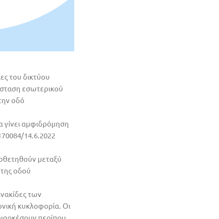
ες του δικτύου
άσταση εσωτερικού
την οδό
 γίνει αμφιδρόμηση
70084/14.6.2022
ποθετηθούν μεταξύ
 της οδού
ινακίδες των
ονική κυκλοφορία. Οι
 διαρκέσουν περίπου