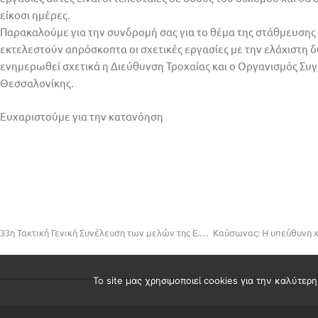
είκοσι ημέρες.
Παρακαλούμε για την συνδρομή σας για το θέμα της στάθμευσης
εκτελεστούν απρόσκοπτα οι σχετικές εργασίες με την ελάχιστη 
ενημερωθεί σχετικά η Διεύθυνση Τροχαίας και ο Οργανισμός Συ
Θεσσαλονίκης.
Ευχαριστούμε για την κατανόηση
33η Τακτική Γενική Συνέλευση των μελών της Ε.Δ.Ε.Υ.Α.
Το site μας χρησιμοποιεί cookies για την καλύτερ