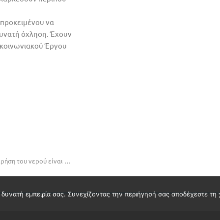
 προκειμένου να
δυνατή όχληση. Έχουν
γκοινωνιακού Έργου
Καύσωνας: Η υπεύθυνη χρήση του νερού είναι απαραίτητη
η δυνατή εμπειρία σας. Συνεχίζοντας την περιήγησή σας αποδέχεστε τη