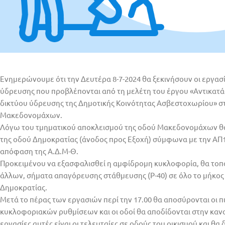
Eνημερώνουμε ότι την Δευτέρα 8-7-2024 θα ξεκινήσουν οι εργασί
ύδρευσης που προβλέπονται από τη μελέτη του έργου «Αντικατ
δικτύου ύδρευσης της Δημοτικής Κοινότητας Ασβεστοχωρίου» σ
Μακεδονομάχων.
Λόγω του τμηματικού αποκλεισμού της οδού Μακεδονομάχων θα
της οδού Δημοκρατίας (άνοδος προς Εξοχή) σύμφωνα με την ΑΠ1
απόφαση της Α.Δ.Μ-Θ.
Προκειμένου να εξασφαλισθεί η αμφίδρομη κυκλοφορία, θα το
άλλων, σήματα απαγόρευσης στάθμευσης (Ρ-40) σε όλο το μήκος
Δημοκρατίας.
Μετά το πέρας των εργασιών περί την 17.00 θα αποσύρονται οι π
κυκλοφοριακών ρυθμίσεων και οι οδοί θα αποδίδονται στην καν
εργασίες αυτές είναι οι τελευταίες σε οδούς του οικισμού και θα