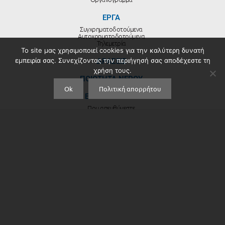
ΕΡΓΑ
Συγχρηματοδοτούμενα
Αυτοχρηματοδοτούμενα
Τηλεμετρία
Το site μας χρησιμοποιεί cookies για την καλύτερη δυνατή
εμπειρία σας. Συνεχίζοντας την περιήγησή σας αποδέχεστε τη
ΔΡΑΣΕΙΣ
χρήση τους.
ΠΟΙΟΤΗΤΑ ΝΕΡΟΥ
Ok
Πολιτική απορρήτου
ΕΞΥΠΗΡΕΤΗΣΗ
Που απευθύνεστε
Δικαιολογητικά
Χρήσιμα Έντυπα
Λογαριασμοί
Ερωτήσεις λογαριασμών
ΝΕΑ
Ενημέρωση
Ανακοινώσεις
Προκηρύξεις
ΕΠΙΚΟΙΝΩΝΙΑ