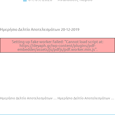
Ημερήσιο Δελτίο Αποτελεσμάτων 20-12-2019
Setting up fake worker failed: "Cannot load script at:
https://deyaph.gr/wp-content/plugins/pdf-
embedder/assets/js/pdfjs/pdf.worker.min.js".
Ημερήσιο Δελτίο Αποτελεσμάτων 18-12-2019
Ημερήσιο Δελτίο Αποτελεσμάτων 28-12-2019