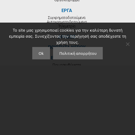
ΕΡΓΑ
Συγχρηματοδοτούμενα
Αυτοχρηματοδοτούμενα
Τηλεμετρία
Το site μας χρησιμοποιεί cookies για την καλύτερη δυνατή
εμπειρία σας. Συνεχίζοντας την περιήγησή σας αποδέχεστε τη
ΔΡΑΣΕΙΣ
χρήση τους.
ΠΟΙΟΤΗΤΑ ΝΕΡΟΥ
Ok
Πολιτική απορρήτου
ΕΞΥΠΗΡΕΤΗΣΗ
Που απευθύνεστε
Δικαιολογητικά
Χρήσιμα Έντυπα
Λογαριασμοί
Ερωτήσεις λογαριασμών
ΝΕΑ
Ενημέρωση
Ανακοινώσεις
Προκηρύξεις
ΕΠΙΚΟΙΝΩΝΙΑ