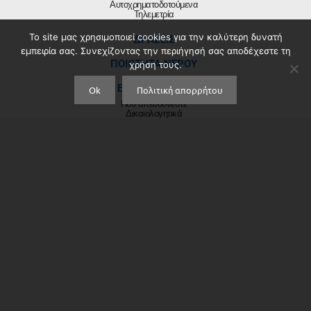
Αυτοχρηματοδοτούμενα
Τηλεμετρία
Το site μας χρησιμοποιεί cookies για την καλύτερη δυνατή
ΔΡΑΣΕΙΣ
εμπειρία σας. Συνεχίζοντας την περιήγησή σας αποδέχεστε τη
ΠΟΙΟΤΗΤΑ ΝΕΡΟΥ
χρήση τους.
ΕΞΥΠΗΡΕΤΗΣΗ
Ok
Πολιτική απορρήτου
Που απευθύνεστε
Δικαιολογητικά
Χρήσιμα Έντυπα
Λογαριασμοί
Ερωτήσεις λογαριασμών
ΝΕΑ
Ενημέρωση
Ανακοινώσεις
Προκηρύξεις
ΕΠΙΚΟΙΝΩΝΙΑ
Κοινό: Δευτέρα με Παρασκευή 7.30 με 15.00