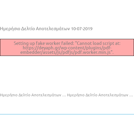
Ημερήσιο Δελτίο Αποτελεσμάτων 10-07-2019
Setting up fake worker failed: "Cannot load script at:
https://deyaph.gr/wp-content/plugins/pdf-
embedder/assets/js/pdfjs/pdf.worker.min.js".
Ημερήσιο Δελτίο Αποτελεσμάτων 26-6-2019
Ημερήσιο Δελτίο Αποτελεσμάτων 11-07-2019